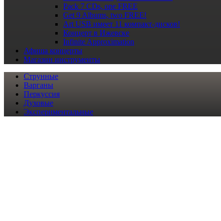
Pack 7 CDs, one FREE
Get 9 Albums, two FREE!
Art USB имеет 11 компакт-дисков!
Концерт в Ижевске
Infinite Approximation
Афиша
концерты
Магазин
инструменты
Струнные
Варганы
Перкуссия
Духовые
Экспериментальные