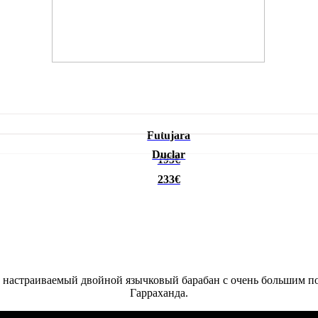
Futujara
Duclar
195€
233€
й настраиваемый двойной язычковый барабан с очень большим 
Гарраханда.