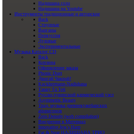
Надишана соло
Надишана на Youtube
Инструменты
традиционные и авторские
Back
Струнные
Варганы
Перкуссия
Духовые
Экспериментальные
Музыка
Каталог CD
Back
Корзина
Оформление заказа
Phonic Duet
Двигай Чакрой!
Kuckhermann-Nadishana
Такку Та Тей
Русско-тувинский кармический узел
Asymmetric Beauty
Трад. музыка древнекужебарских
аборигенов
Zero Density (web compilation)
Внедрение в Материал
Innovative Jew's Harp
Far & Near НАДИШАНА ТРИО