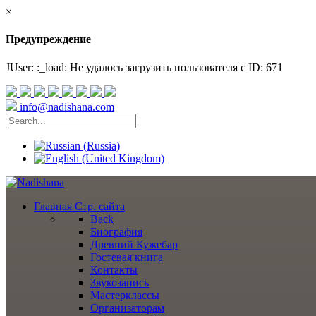
×
Предупреждение
JUser: :_load: Не удалось загрузить пользователя с ID: 671
info@nadishana.com
Главная
Стр. сайта
Back
Биография
Древний Кужебар
Гостевая книга
Контакты
Звукозапись
Мастерклассы
Организаторам