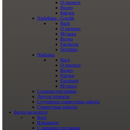
О проекте
Видео
Райдер
Nadishana - Gorelik
Back
О проекте
Музыка
Видео
Facebook
Techrider
Nadisuna
Back
О проекте
Видео
Райдер
Facebook
Myspace
Сольная программа
Другие проекты
Студийные совместные работы
Совместные работы
Видео
видеоблог
Back
Избранное
С разными составами