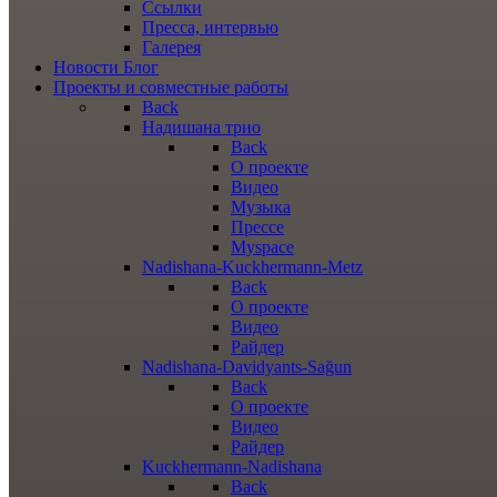
Ссылки
Пресса, интервью
Галерея
Новости
Блог
Проекты
и совместные работы
Back
Надишана трио
Back
О проекте
Видео
Музыка
Прессе
Myspace
Nadishana-Kuckhermann-Metz
Back
О проекте
Видео
Райдер
Nadishana-Davidyants-Sağun
Back
О проекте
Видео
Райдер
Kuckhermann-Nadishana
Back