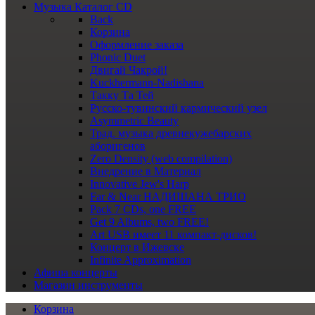
Музыка
Каталог CD
Back
Корзина
Оформление заказа
Phonic Duet
Двигай Чакрой!
Kuckhermann-Nadishana
Такку Та Тей
Русско-тувинский кармический узел
Asymmetric Beauty
Трад. музыка древнекужебарских
аборигенов
Zero Density (web compilation)
Внедрение в Материал
Innovative Jew's Harp
Far & Near НАДИШАНА ТРИО
Pack 7 CDs, one FREE
Get 9 Albums, two FREE!
Art USB имеет 11 компакт-дисков!
Концерт в Ижевске
Infinite Approximation
Афиша
концерты
Магазин
инструменты
Корзина