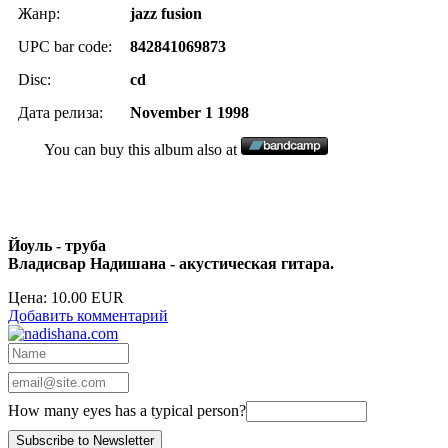
Жанр:
jazz fusion
UPC bar code:
842841069873
Disc:
cd
Дата релиза:
November 1 1998
You can buy this album also at
Йоуль - труба
Владисвар Надишана - акустическая гитара.
Цена:
10.00 EUR
Добавить комментарий
How many eyes has a typical person?