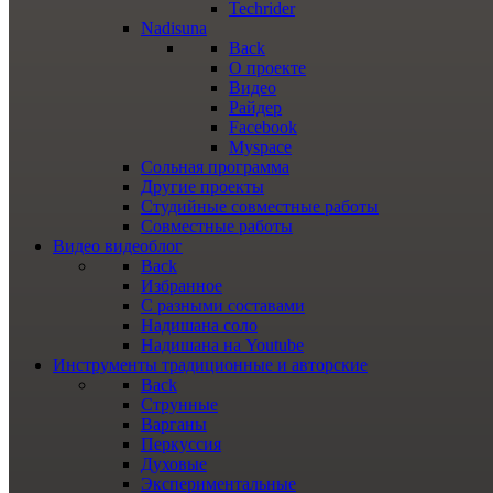
Techrider
Nadisuna
Back
О проекте
Видео
Райдер
Facebook
Myspace
Сольная программа
Другие проекты
Студийные совместные работы
Совместные работы
Видео
видеоблог
Back
Избранное
С разными составами
Надишана соло
Надишана на Youtube
Инструменты
традиционные и авторские
Back
Струнные
Варганы
Перкуссия
Духовые
Экспериментальные