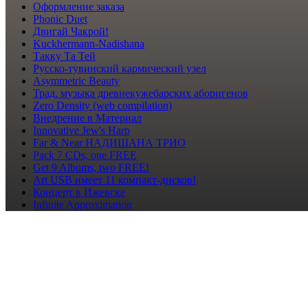
Оформление заказа
Phonic Duet
Двигай Чакрой!
Kuckhermann-Nadishana
Такку Та Тей
Русско-тувинский кармический узел
Asymmetric Beauty
Трад. музыка древнекужебарских аборигенов
Zero Density (web compilation)
Внедрение в Материал
Innovative Jew's Harp
Far & Near НАДИШАНА ТРИО
Pack 7 CDs, one FREE
Get 9 Albums, two FREE!
Art USB имеет 11 компакт-дисков!
Концерт в Ижевске
Infinite Approximation