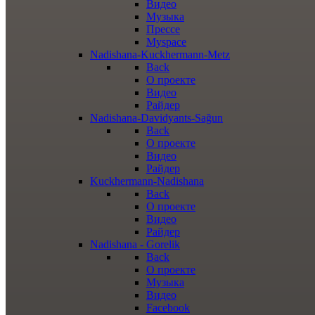
Видео
Музыка
Прессе
Myspace
Nadishana-Kuckhermann-Metz
Back
О проекте
Видео
Райдер
Nadishana-Davidyants-Sağun
Back
О проекте
Видео
Райдер
Kuckhermann-Nadishana
Back
О проекте
Видео
Райдер
Nadishana - Gorelik
Back
О проекте
Музыка
Видео
Facebook