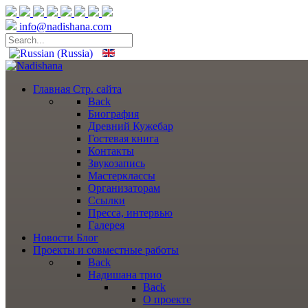
info@nadishana.com
Главная
Стр. сайта
Back
Биография
Древний Кужебар
Гостевая книга
Контакты
Звукозапись
Мастерклассы
Организаторам
Ссылки
Пресса, интервью
Галерея
Новости
Блог
Проекты
и совместные работы
Back
Надишана трио
Back
О проекте