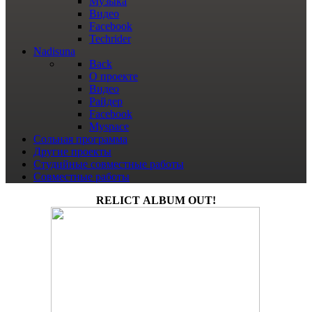
Музыка
Видео
Facebook
Techrider
Nadisuna
Back
О проекте
Видео
Райдер
Facebook
Myspace
Сольная программа
Другие проекты
Студийные совместные работы
Совместные работы
RELICT ALBUM OUT!