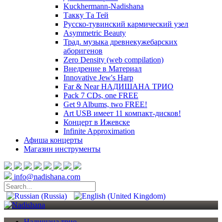
Kuckhermann-Nadishana
Такку Та Тей
Русско-тувинский кармический узел
Asymmetric Beauty
Трад. музыка древнекужебарских
аборигенов
Zero Density (web compilation)
Внедрение в Материал
Innovative Jew's Harp
Far & Near НАДИШАНА ТРИО
Pack 7 CDs, one FREE
Get 9 Albums, two FREE!
Art USB имеет 11 компакт-дисков!
Концерт в Ижевске
Infinite Approximation
Афиша
концерты
Магазин
инструменты
info@nadishana.com
Надишана трио