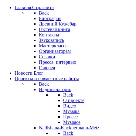
Главная
Стр. сайта
Back
Биография
Древний Кужебар
Гостевая книга
Контакты
Звукозапись
Мастерклассы
Организаторам
Ссылки
Пресса, интервью
Галерея
Новости
Блог
Проекты
и совместные работы
Back
Надишана трио
Back
О проекте
Видео
Музыка
Прессе
Myspace
Nadishana-Kuckhermann-Metz
Back