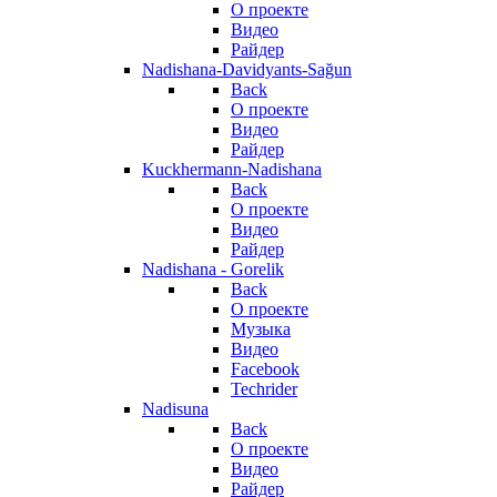
О проекте
Видео
Райдер
Nadishana-Davidyants-Sağun
Back
О проекте
Видео
Райдер
Kuckhermann-Nadishana
Back
О проекте
Видео
Райдер
Nadishana - Gorelik
Back
О проекте
Музыка
Видео
Facebook
Techrider
Nadisuna
Back
О проекте
Видео
Райдер