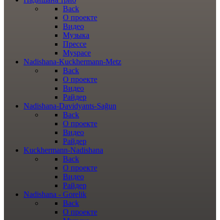
Back
О проекте
Видео
Музыка
Прессе
Myspace
Nadishana-Kuckhermann-Metz
Back
О проекте
Видео
Райдер
Nadishana-Davidyants-Sağun
Back
О проекте
Видео
Райдер
Kuckhermann-Nadishana
Back
О проекте
Видео
Райдер
Nadishana - Gorelik
Back
О проекте