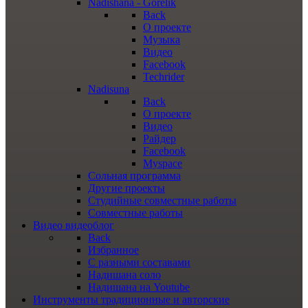
Nadishana - Gorelik
Back
О проекте
Музыка
Видео
Facebook
Techrider
Nadisuna
Back
О проекте
Видео
Райдер
Facebook
Myspace
Сольная программа
Другие проекты
Студийные совместные работы
Совместные работы
Видео
видеоблог
Back
Избранное
С разными составами
Надишана соло
Надишана на Youtube
Инструменты
традиционные и авторские