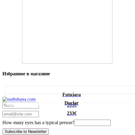
Избранное в магазине
Futujara
Duclar
195€
233€
How many eyes has a typical person?