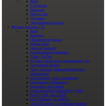
Back
Струнные
Варганы
Перкуссия
Духовые
Экспериментальные
Музыка
Каталог CD
Back
Корзина
Оформление заказа
Phonic Duet
Двигай Чакрой!
Kuckhermann-Nadishana
Такку Та Тей
Русско-тувинский кармический узел
Asymmetric Beauty
Трад. музыка древнекужебарских
аборигенов
Zero Density (web compilation)
Внедрение в Материал
Innovative Jew's Harp
Far & Near НАДИШАНА ТРИО
Pack 7 CDs, one FREE
Get 9 Albums, two FREE!
Art USB имеет 11 компакт-дисков!