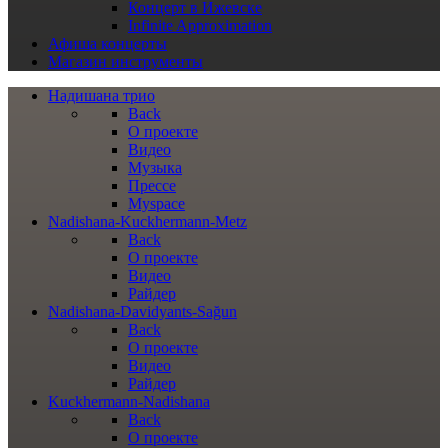
Концерт в Ижевске
Infinite Approximation
Афиша
концерты
Магазин
инструменты
Надишана трио
Back
О проекте
Видео
Музыка
Прессе
Myspace
Nadishana-Kuckhermann-Metz
Back
О проекте
Видео
Райдер
Nadishana-Davidyants-Sağun
Back
О проекте
Видео
Райдер
Kuckhermann-Nadishana
Back
О проекте