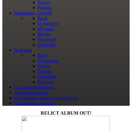
Видео
Райдер
Nadishana - Gorelik
Back
О проекте
Музыка
Видео
Facebook
Techrider
Nadisuna
Back
О проекте
Видео
Райдер
Facebook
Myspace
Сольная программа
Другие проекты
Студийные совместные работы
Совместные работы
RELICT ALBUM OUT!