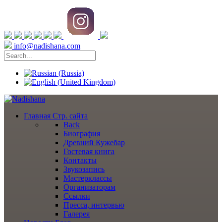
info@nadishana.com
Главная
Стр. сайта
Back
Биография
Древний Кужебар
Гостевая книга
Контакты
Звукозапись
Мастерклассы
Организаторам
Ссылки
Пресса, интервью
Галерея