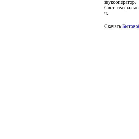
звукооператор.
Свет театральн
ч.
Скачать
Бытово