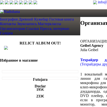
info@
Биография
Древний Кужебар
Гостевая книга
Организа
Контакты
Звукозапись
Мастерклассы
Организаторам
Ссылки
Пресса, интервью
Галерея
ОРГАНИЗАЦИ
RELICT ALBUM OUT!
Geibel Agency
Julia Geibel
Техрайдер 
Избранное в магазине
(Техрайдеры др
1 вокальный м
линии для га
Futujara
микрофона для
Duclar
клип-микрофоно
195€
дзуддахорда, о
DVD плейер, п
233€
если в програ
монитор, ми