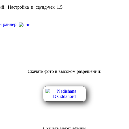
ый. Настройка и саунд-чек 1,5
й райдер
:
Скачать фото в высоком разрешении:
Скачать макет афиши