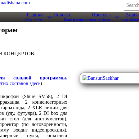
nadishana.com
Главная
Новости
Проекты
Видео
Стр. сайта
Блог
и совместные работы
видеоблог
торам
Я КОНЦЕРТОВ:
для сольной программы.
угих составов
здесь
)
икрофон (Shure SM58), 2 DI
рраханда, 2 конденсаторных
 гарраханда, 2 XLR линии для
в (уду, футуяра), 2 DI box для
дин стол (для инструментов),
роектор (по договоренности,
мму входит видеопроекция),
кшерный пульт, опытный