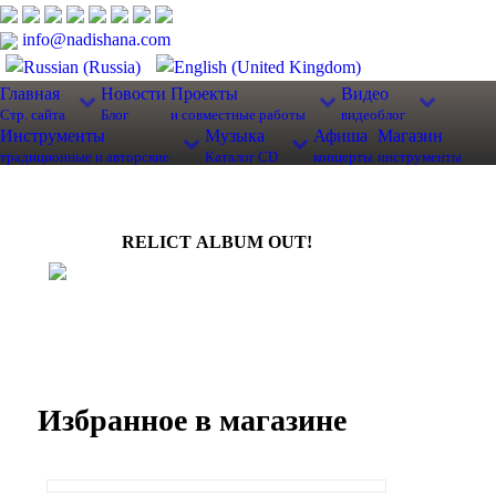
info@nadishana.com
Главная
Новости
Проекты
Видео
Стр. сайта
Блог
и совместные работы
видеоблог
Инструменты
Музыка
Афиша
Магазин
традиционные и авторские
Каталог CD
концерты
инструменты
RELICT ALBUM OUT!
Избранное в магазине