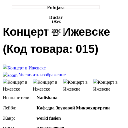
Futujara
Duclar
195€
Концерт в Ижевске
233€
(Код товара:
015
)
Увеличить изображение
Исполнители:
Nadishana
Лейбл:
Кафедра Звуковой Микрохирургии
Жанр:
world fusion