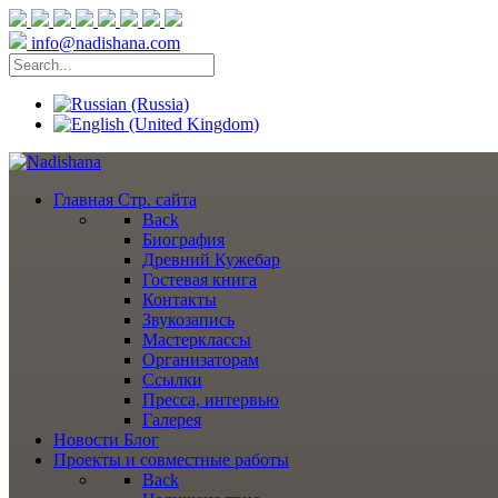
info@nadishana.com
Главная
Стр. сайта
Back
Биография
Древний Кужебар
Гостевая книга
Контакты
Звукозапись
Мастерклассы
Организаторам
Ссылки
Пресса, интервью
Галерея
Новости
Блог
Проекты
и совместные работы
Back