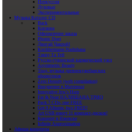
Перкуссия
Духовые
Экспериментальные
Музыка
Каталог CD
Back
Корзина
Оформление заказа
Phonic Duet
Двигай Чакрой!
Kuckhermann-Nadishana
Такку Та Тей
Русско-тувинский кармический узел
Asymmetric Beauty
Трад. музыка древнекужебарских
аборигенов
Zero Density (web compilation)
Внедрение в Материал
Innovative Jew's Harp
Far & Near НАДИШАНА ТРИО
Pack 7 CDs, one FREE
Get 9 Albums, two FREE!
Art USB имеет 11 компакт-дисков!
Концерт в Ижевске
Infinite Approximation
Афиша
концерты