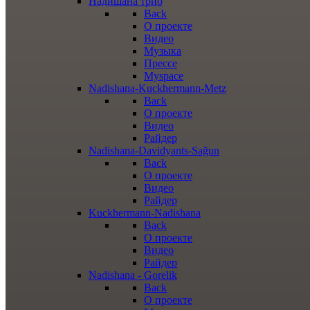
Надишана трио
Back
О проекте
Видео
Музыка
Прессе
Myspace
Nadishana-Kuckhermann-Metz
Back
О проекте
Видео
Райдер
Nadishana-Davidyants-Sağun
Back
О проекте
Видео
Райдер
Kuckhermann-Nadishana
Back
О проекте
Видео
Райдер
Nadishana - Gorelik
Back
О проекте