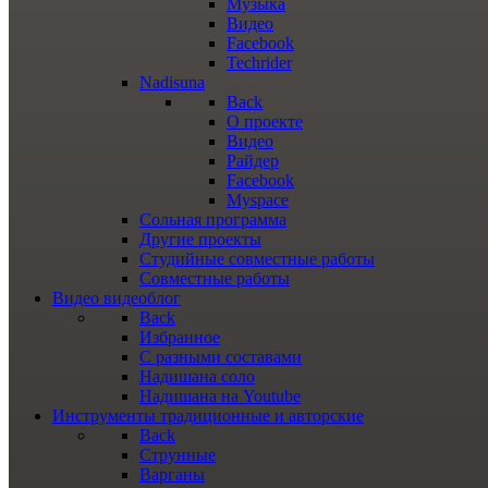
Музыка
Видео
Facebook
Techrider
Nadisuna
Back
О проекте
Видео
Райдер
Facebook
Myspace
Сольная программа
Другие проекты
Студийные совместные работы
Совместные работы
Видео
видеоблог
Back
Избранное
С разными составами
Надишана соло
Надишана на Youtube
Инструменты
традиционные и авторские
Back
Струнные
Варганы