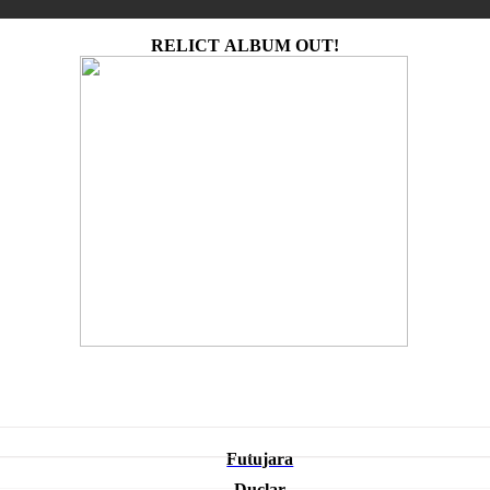
RELICT ALBUM OUT!
Futujara
Duclar